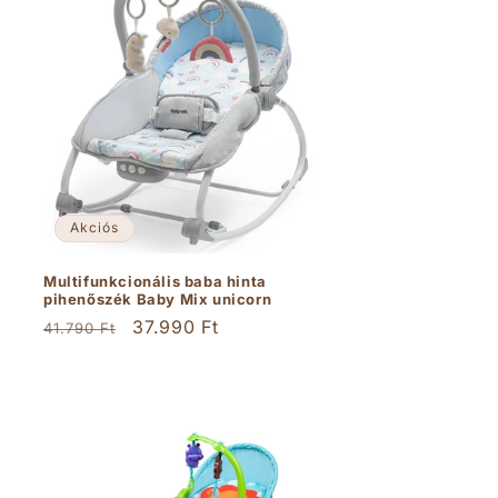
Akciós
Multifunkcionális baba hinta
pihenőszék Baby Mix unicorn
Normál
Akciós
37.990 Ft
41.790 Ft
ár
ár