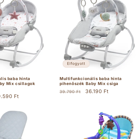
Elfogyott
lis baba hinta
Multifunkcionális baba hinta
by Mix csillagok
pihenőszék Baby Mix csiga
Normál
Akciós
36.190 Ft
39.790 Ft
ciós
.590 Ft
ár
ár