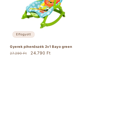
Elfogyott
Gyerek pihenőszék 2v1 Bayo green
Normál
Akciós
24.790 Ft
27.290 Ft
ár
ár