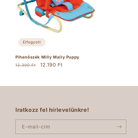
Elfogyott
Pihenőszék Milly Mally Puppy
Normál
Akciós
12.190 Ft
13.390 Ft
ár
ár
Iratkozz fel hírlevelünkre!
E-mail-cím