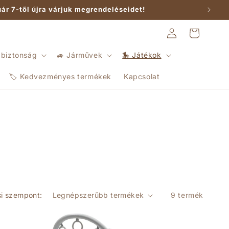
ár 7-től újra várjuk megrendeléseidet!
Bejelentkezés
Kosár
 biztonság
🚙 Járművek
🎠 Játékok
🏷️ Kedvezményes termékek
Kapcsolat
i szempont:
9 termék