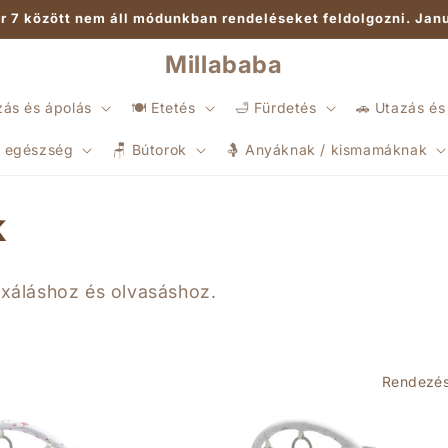
r 7 között nem áll módunkban rendeléseket feldolgozni. Janu
Millababa
zás és ápolás
🍽️ Etetés
🛁 Fürdetés
🚗 Utazás és
és egészség
🪑 Bútorok
🤱 Anyáknak / kismamáknak
k
xáláshoz és olvasáshoz.
Rendezés