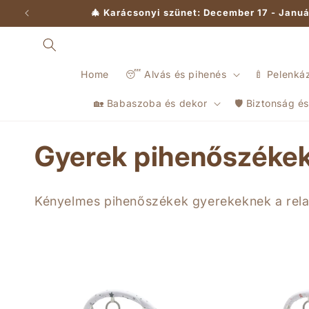
Ugrás a
🎄 Karácsonyi szünet: December 17 - Januá
tartalomhoz
Home
😴 Alvás és pihenés
🍼 Pelenká
🏡 Babaszoba és dekor
🛡️ Biztonság 
K
Gyerek pihenőszéke
o
Kényelmes pihenőszékek gyerekeknek a rela
l
l
e