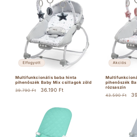
k
c
i
ó
Elfogyott
Akciós
:
Multifunkcionális baba hinta
Multifunkcioná
pihenőszék Baby Mix csillagok zöld
pihenőszék Ba
rózsaszín
Normál
Akciós
36.190 Ft
39.790 Ft
Normál
Ak
39
43.590 Ft
ár
ár
ár
ár