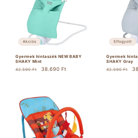
Akciós
Elfogyott
Gyermek hintaszék NEW BABY
Gyermek hint
SHAKY Mint
SHAKY Gray
Normál
Akciós
38.690 Ft
Normál
Ak
38
42.590 Ft
42.590 Ft
ár
ár
ár
ár