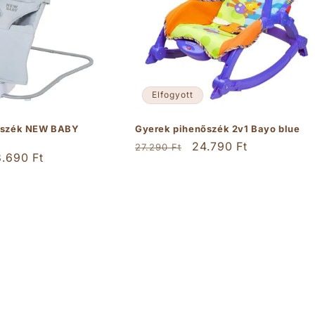
Elfogyott
aszék NEW BABY
Gyerek pihenőszék 2v1 Bayo blue
Normál
Akciós
24.790 Ft
27.290 Ft
ciós
.690 Ft
ár
ár